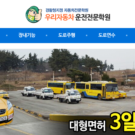
장내기능
도로주행
도로연수