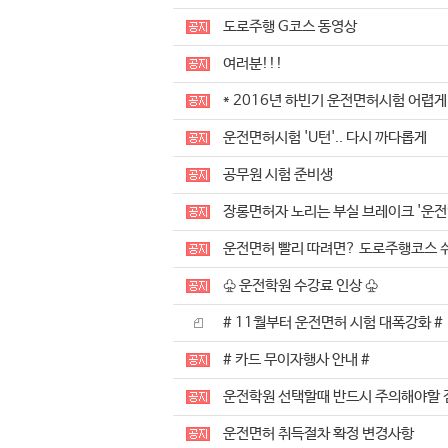
도로주행 G코스 동영상
여러분!!!
* 2016년 하빈기 운전면허시험 어렵게
운전면허시험 'U턴'.. 다시 까다롭게
공무원 시험 준비생
장롱면허자 노리는 부실 브레이크 '운전
운전면허 빨리 따려면? 도로주행코스 
♧ 운전학원 수강료 인상 ♧
# 11월부터 운전면허 시험 대폭강화 #
# 카드 무이자행사 안내 #
운전학원 선택할때 반드시 주의해야할 
운전면허 취득절차 확정 변경사항