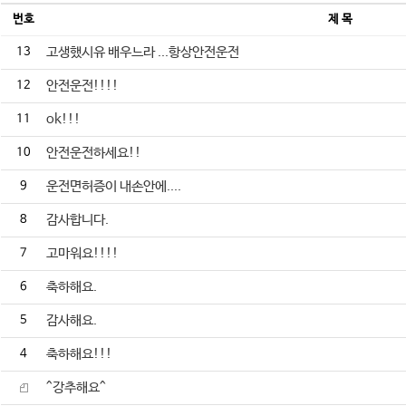
번호
제 목
13
고생했시유 배우느라 ...항상안전운전
12
안전운전!!!!
11
ok!!!
10
안전운전하세요!!
9
운전면허증이 내손안에....
8
감사합니다.
7
고마워요!!!!
6
축하해요.
5
감사해요.
4
축하해요!!!
^강추해요^