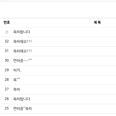
번호
제 목
축하합니다
32
축하해요!!!
31
축하해요!!!
30
면허증~~^^
29
허걱..
28
축^^
27
축하
26
축하합니다
25
면허증^축하