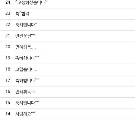
24
^고생하셨습니다^
23
축^합격
22
축하합니다^
21
안전운전^^
20
면허취득....
19
축하합니다^^
18
고맙습니다...
17
축하합니다^^
16
면허취득 ㅋ
15
축하합니다^^
14
사랑해요^^